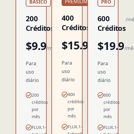
PREMIUM
BÁSICO
PRO
400
200
600
/mês
/mês
/m
Créditos
Créditos
Créditos
$15.9
$9.9
$19.9
/mês
/mês
/mê
Para
Para
Para
uso
uso
uso
diário
diário
diário
400
200
600
créditos
créditos
créditos
por
por
por
mês
mês
mês
FLUX.1-
FLUX.1-
FLUX.1-
Schnell