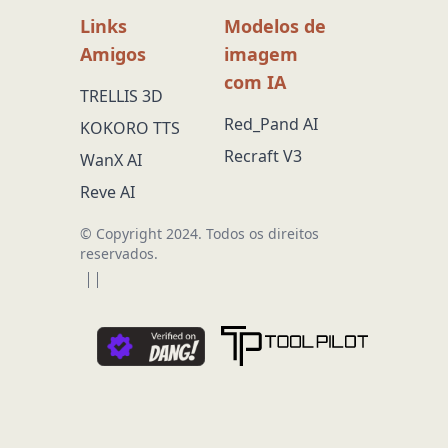
Links
Modelos de
Amigos
imagem
com IA
TRELLIS 3D
Red_Pand AI
KOKORO TTS
Recraft V3
WanX AI
Reve AI
© Copyright 2024.
Todos os direitos
reservados.