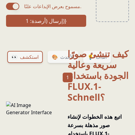
مسموح بعرض الإبداعات علنًا.
إرسال (أرصدة: 1)}
كيف تنشئ صورًا
الذات
💡
الأحدث
🎨
استكشف
👀
جربها
جربها
جربها
جربها
جربها
جربها
جربها
جربها
جربها
جربها
سريعة وعالية
الجودة باستخدام
1
FLUX.1-
Schnell؟
اتبع هذه الخطوات لإنشاء
صور مذهلة بسرعة
باستخدام FLUX.1-